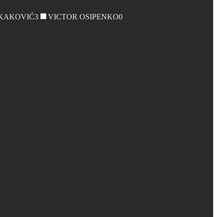
KAKOVIĆ
3
VICTOR OSIPENKO
0