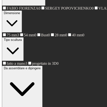
FABIO FIORENZA
0
SERGEY POPOVICHENKO
0
VLA
Dimensione
75 mm
3
54 mm
0
Bust
0
28 mm
0
40 mm
0
Tipo scultura
fatto a mano
3
progettato in 3D
0
Da assemblare e dipingere