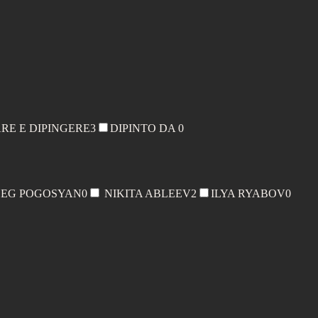
ARE E DIPINGERE
3
DIPINTO DA
0
EG POGOSYAN
0
NIKITA ABLEEV
2
ILYA RYABOV
0