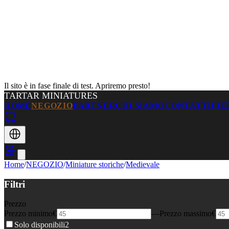
Il sito è in fase finale di test. Apriremo presto!
TARTAR MINIATURES
HOME
NEGOZIO
PARTNER
CHI SIAMO
CONTATTI
FIE
Home
/
NEGOZIO
/
Miniature storiche
/
Medievale
Filtri
Prezzo
Prezzo minimo
€
—
Prezzo massimo
€
Solo disponibili
2