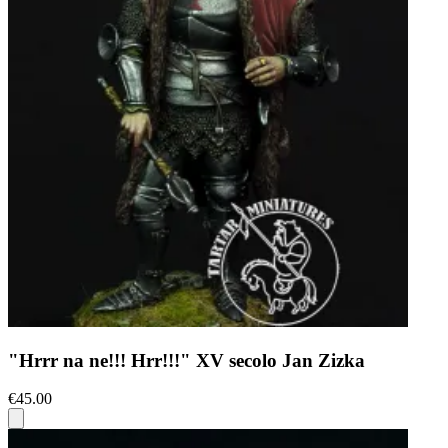
"Hrrr na ne!!! Hrr!!!" XV secolo Jan Zizka
€45.00