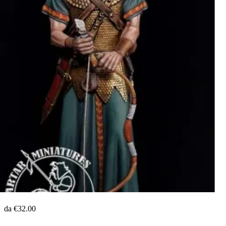
Arciere romano
da €32.00