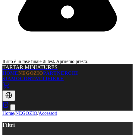
Il sito è in fase finale di test. Apriremo presto!
TARTAR MINIATURES
HOME
NEGOZIO
PARTNER
CHI
SIAMO
CONTATTI
FIERE
Home
/
NEGOZIO
/
Accessori
Filtri