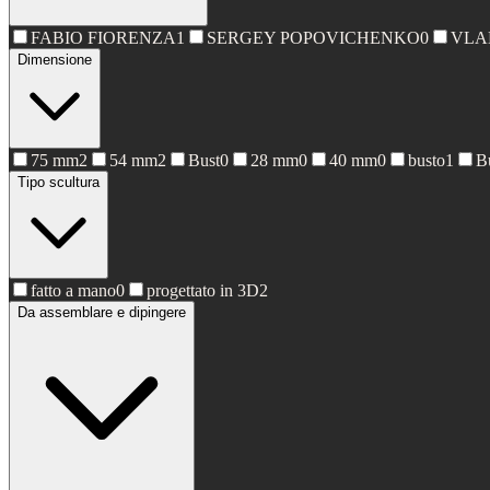
FABIO FIORENZA
1
SERGEY POPOVICHENKO
0
VLA
Dimensione
75 mm
2
54 mm
2
Bust
0
28 mm
0
40 mm
0
busto
1
B
Tipo scultura
fatto a mano
0
progettato in 3D
2
Da assemblare e dipingere