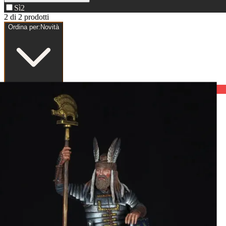
Sì
2
2 di 2 prodotti
Ordina per:
Novità
Nuovo