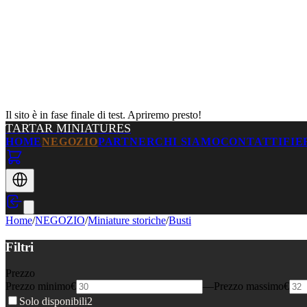
Il sito è in fase finale di test. Apriremo presto!
TARTAR MINIATURES
HOME
NEGOZIO
PARTNER
CHI SIAMO
CONTATTI
FIE
Home
/
NEGOZIO
/
Miniature storiche
/
Busti
Filtri
Prezzo
Prezzo minimo
€
—
Prezzo massimo
€
Solo disponibili
2