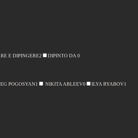
ARE E DIPINGERE
2
DIPINTO DA
0
EG POGOSYAN
1
NIKITA ABLEEV
0
ILYA RYABOV
1