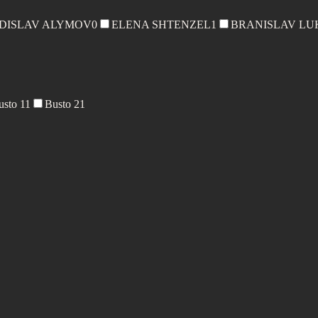
DISLAV ALYMOV
0
ELENA SHTENZEL
1
BRANISLAV LU
usto 1
1
Busto 2
1